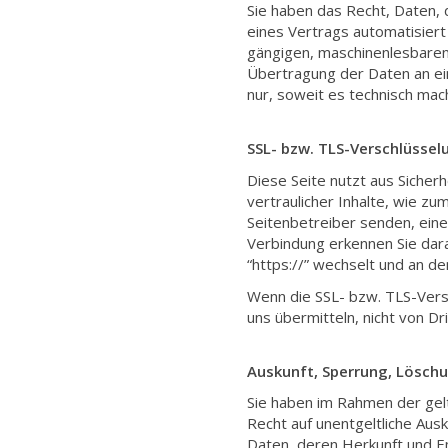
Sie haben das Recht, Daten, d
eines Vertrags automatisiert 
gängigen, maschinenlesbaren 
Übertragung der Daten an ein
nur, soweit es technisch mach
SSL- bzw. TLS-Verschlüssel
Diese Seite nutzt aus Siche
vertraulicher Inhalte, wie zu
Seitenbetreiber senden, eine
Verbindung erkennen Sie dara
“https://” wechselt und an d
Wenn die SSL- bzw. TLS-Versch
uns übermitteln, nicht von D
Auskunft, Sperrung, Lösch
Sie haben im Rahmen der gel
Recht auf unentgeltliche Au
Daten, deren Herkunft und 